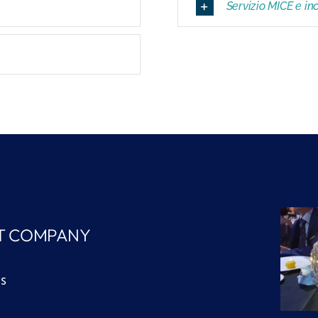
Servizio MICE e i
T COMPANY
ds